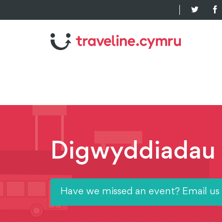
Digwyddiadau
Have we missed an event? Email us 