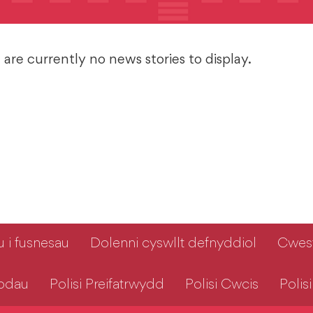
are currently no news stories to display.
 i fusnesau
Dolenni cyswllt defnyddiol
Cwest
modau
Polisi Preifatrwydd
Polisi Cwcis
Polis