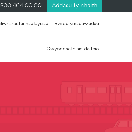
 0800 464 00 00
Addasu fy nhaith
liwr arosfannau bysiau
Bwrdd ymadawiadau
Gwybodaeth am deithio