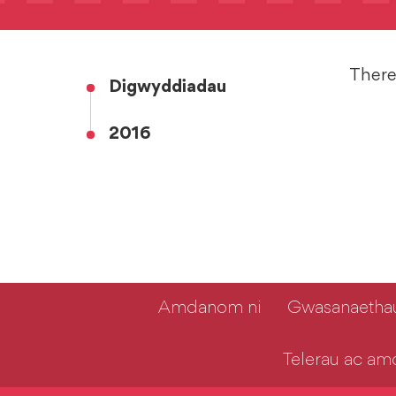
There 
Digwyddiadau
2016
Amdanom ni
Gwasanaethau
Telerau ac a