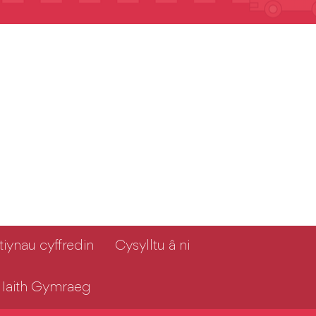
iynau cyffredin
Cysylltu â ni
i Iaith Gymraeg