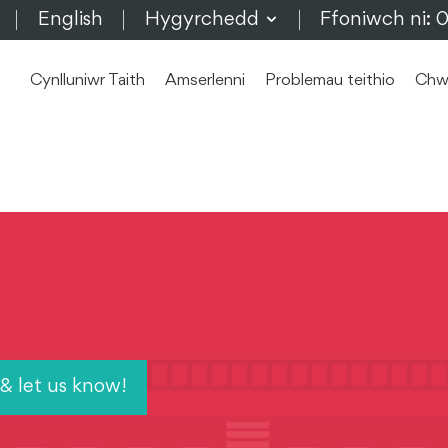
English
Hygyrchedd
Ffoniwch ni:
v
Cynlluniwr Taith
Amserlenni
Problemau teithio
Chwi
& let us know!