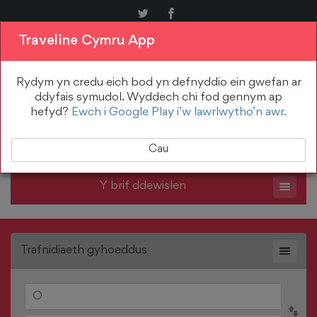
English
Traveline Cymru App
Ffoniwch ni: 0800 464 00 00
Rydym yn credu eich bod yn defnyddio ein gwefan ar
Addasu fy nhaith
ddyfais symudol. Wyddech chi fod gennym ap
hefyd?
Ewch i Google Play i’w lawrlwytho’n awr.
Cau
Y brif ddewislen
Trafnidiaeth gyhoeddus