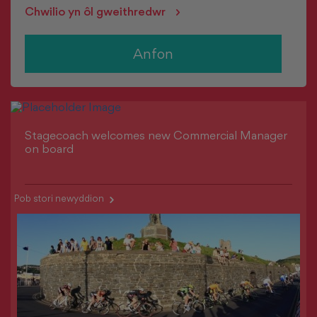
Chwilio yn ôl gweithredwr
Anfon
Stagecoach welcomes new Commercial Manager
on board
>
Pob stori newyddion