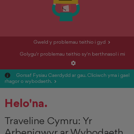
>
Gweld y problemau teithio i gyd
Golygu'r problemau teithio sy'n berthnasol i mi
S
Gorsaf Fysiau Caerdydd ar gau. Cliciwch yma i gael
>
rhagor o wybodaeth.
Helo'na.
Traveline Cymru: Yr
Arbenigwyr ar Wybodaeth