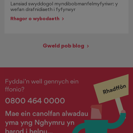
Lansiad swyddogol myndibobmanfelmyfyriwr: y
wefan drafnidiaeth i fyfyrwyr
>
Rhagor o wybodaeth
Gweld pob blog
>