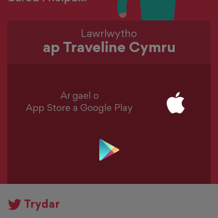
Lawrlwytho
ap Traveline Cymru
Ar gael o
App Store a Google Play
Trydar