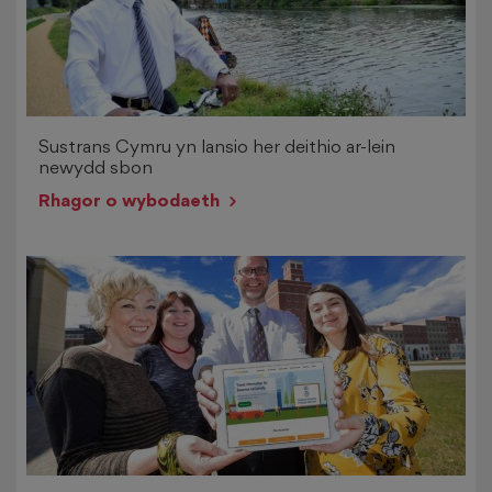
Sustrans Cymru yn lansio her deithio ar-lein
newydd sbon
>
Rhagor o wybodaeth