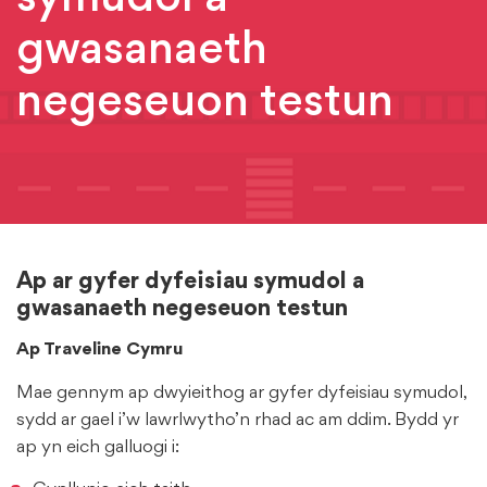
gwasanaeth
negeseuon testun
Ap ar gyfer dyfeisiau symudol a
gwasanaeth negeseuon testun
Ap Traveline Cymru
Mae gennym ap dwyieithog ar gyfer dyfeisiau symudol,
sydd ar gael i’w lawrlwytho’n rhad ac am ddim. Bydd yr
ap yn eich galluogi i: