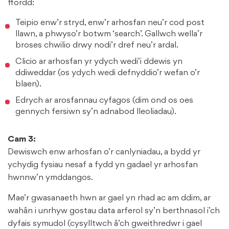
ffordd:
Teipio enw’r stryd, enw’r arhosfan neu’r cod post
llawn, a phwyso’r botwm ‘search’. Gallwch wella’r
broses chwilio drwy nodi’r dref neu’r ardal.
Clicio ar arhosfan yr ydych wedi’i ddewis yn
ddiweddar (os ydych wedi defnyddio’r wefan o’r
blaen).
Edrych ar arosfannau cyfagos (dim ond os oes
gennych fersiwn sy’n adnabod lleoliadau).
Cam 3:
Dewiswch enw arhosfan o’r canlyniadau, a bydd yr
ychydig fysiau nesaf a fydd yn gadael yr arhosfan
hwnnw’n ymddangos.
Mae’r gwasanaeth hwn ar gael yn rhad ac am ddim, ar
wahân i unrhyw gostau data arferol sy’n berthnasol i’ch
dyfais symudol (cysylltwch â’ch gweithredwr i gael