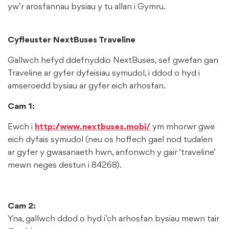
yw’r arosfannau bysiau y tu allan i Gymru.
Cyfleuster NextBuses Traveline
Gallwch hefyd ddefnyddio NextBuses, sef gwefan gan
Traveline ar gyfer dyfeisiau symudol, i ddod o hyd i
amseroedd bysiau ar gyfer eich arhosfan.
Cam 1:
Ewch i
http://www.nextbuses.mobi/
ym mhorwr gwe
eich dyfais symudol (neu os hoffech gael nod tudalen
ar gyfer y gwasanaeth hwn, anfonwch y gair ‘traveline’
mewn neges destun i 84268).
Cam 2:
Yna, gallwch ddod o hyd i’ch arhosfan bysiau mewn tair