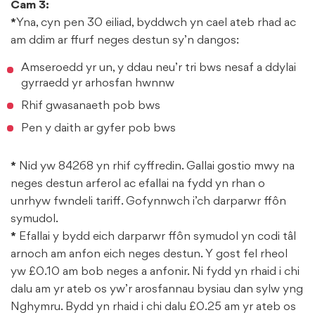
Cam 3:
*
Yna, cyn pen 30 eiliad, byddwch yn cael ateb rhad ac
am ddim ar ffurf neges destun sy’n dangos:
Amseroedd yr un, y ddau neu’r tri bws nesaf a ddylai
gyrraedd yr arhosfan hwnnw
Rhif gwasanaeth pob bws
Pen y daith ar gyfer pob bws
*
Nid yw 84268 yn rhif cyffredin. Gallai gostio mwy na
neges destun arferol ac efallai na fydd yn rhan o
unrhyw fwndeli tariff. Gofynnwch i’ch darparwr ffôn
symudol.
*
Efallai y bydd eich darparwr ffôn symudol yn codi tâl
arnoch am anfon eich neges destun. Y gost fel rheol
yw £0.10 am bob neges a anfonir. Ni fydd yn rhaid i chi
dalu am yr ateb os yw’r arosfannau bysiau dan sylw yng
Nghymru. Bydd yn rhaid i chi dalu £0.25 am yr ateb os