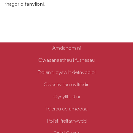
rhagor o fanylion).
Amdanom ni
Gwasanaethau i fusnesau
Dolenni cyswllt defnyddiol
Cwestiynau cyffredin
Cysylltu â ni
Telerau ac amodau
Polisi Preifatrwydd