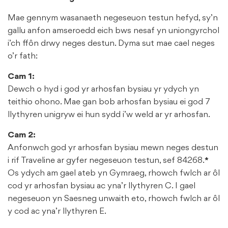
Mae gennym wasanaeth negeseuon testun hefyd, sy’n
gallu anfon amseroedd eich bws nesaf yn uniongyrchol
i’ch ffôn drwy neges destun. Dyma sut mae cael neges
o’r fath:
Cam 1:
Dewch o hyd i god yr arhosfan bysiau yr ydych yn
teithio ohono. Mae gan bob arhosfan bysiau ei god 7
llythyren unigryw ei hun sydd i’w weld ar yr arhosfan.
Cam 2:
Anfonwch god yr arhosfan bysiau mewn neges destun
i rif Traveline ar gyfer negeseuon testun, sef 84268.
*
Os ydych am gael ateb yn Gymraeg, rhowch fwlch ar ôl
cod yr arhosfan bysiau ac yna’r llythyren C. I gael
negeseuon yn Saesneg unwaith eto, rhowch fwlch ar ôl
y cod ac yna’r llythyren E.