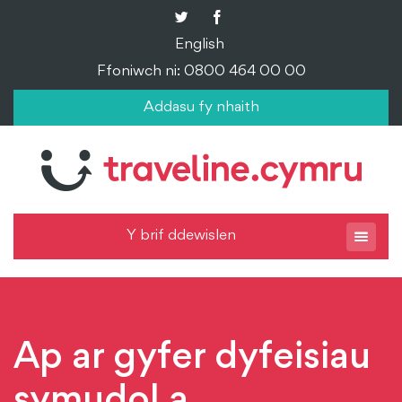
English
Ffoniwch ni: 0800 464 00 00
Addasu fy nhaith
Y brif ddewislen
Ap ar gyfer dyfeisiau
symudol a