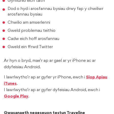
Gynllunio eich taith
Dod o hyd i arosfannau bysiau drwy fap y chwiliwr
arosfannau bysiau
Chwilio am amserlenni
Gweld problemau teithio
Cadw eich hoff arosfannau
Gweld ein ffrwd Twitter
Ar hyn o bryd, mae’r ap ar gael ar yr iPhone ac ar
ddyfeisiau Android.
I lawrlwytho’r ap ar gyfer yr iPhone, ewch i
Siop Apiau
iTunes
.
I lawrlwytho’r ap ar gyfer dyfeisiau Android, ewch i
Google Play
.
Gwasanaeth negeseuon testun Traveline