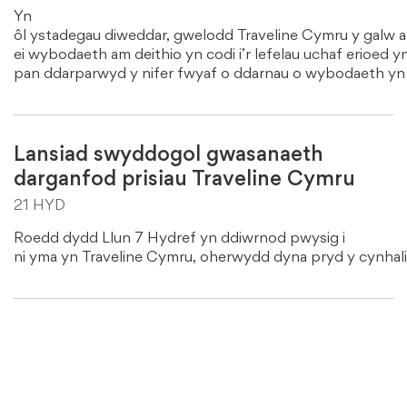
Yn
ôl ystadegau diweddar, gwelodd Traveline Cymru y galw 
ei wybodaeth am deithio yn codi i’r lefelau uchaf erioed y
pan ddarparwyd y nifer fwyaf o ddarnau o wybodaeth yn 
Lansiad swyddogol gwasanaeth
darganfod prisiau Traveline Cymru
21 HYD
Roedd dydd Llun 7 Hydref yn ddiwrnod pwysig i
ni yma yn Traveline Cymru, oherwydd dyna pryd y cynhal