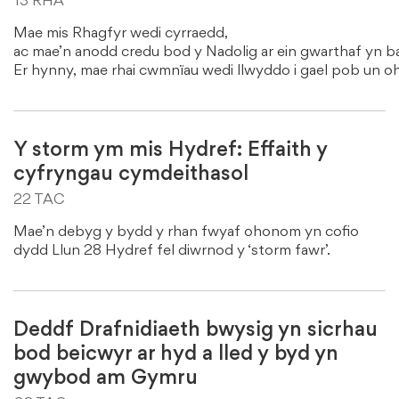
13 RHA
Mae mis Rhagfyr wedi cyrraedd,
ac mae’n anodd credu bod y Nadolig ar ein gwarthaf yn b
Er hynny, mae rhai cwmnïau wedi llwyddo i gael pob un oh
Y storm ym mis Hydref: Effaith y
cyfryngau cymdeithasol
22 TAC
Mae’n debyg y bydd y rhan fwyaf ohonom yn cofio
dydd Llun 28 Hydref fel diwrnod y ‘storm fawr’.
Deddf Drafnidiaeth bwysig yn sicrhau
bod beicwyr ar hyd a lled y byd yn
gwybod am Gymru