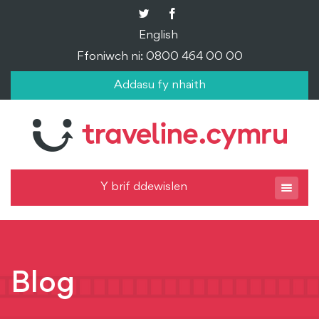
English
Ffoniwch ni: 0800 464 00 00
Addasu fy nhaith
Y brif ddewislen
Blog