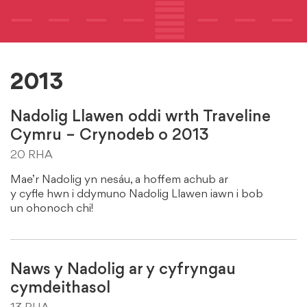
2013
Nadolig Llawen oddi wrth Traveline
Cymru – Crynodeb o 2013
20 RHA
Mae’r Nadolig yn nesáu, a hoffem achub ar
y cyfle hwn i ddymuno Nadolig Llawen iawn i bob
un ohonoch chi!
Naws y Nadolig ar y cyfryngau
cymdeithasol