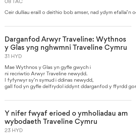
08 TAC
Ceir dulliau eraill o deithio bob amser, nad ydym efallai’n o
Darganfod Arwyr Traveline: Wythnos
y Glas yng nghwmni Traveline Cymru
31 HYD
Mae Wythnos y Glas yn gyfle gwych i
ni recriwtio Arwyr Traveline newydd.
I fyfyrwyr sy’n symud i ddinas newydd,
gall fod yn gyfle delfrydol iddynt ddarganfod y ffyrdd g
Y nifer fwyaf erioed o ymholiadau am
wybodaeth Traveline Cymru
23 HYD