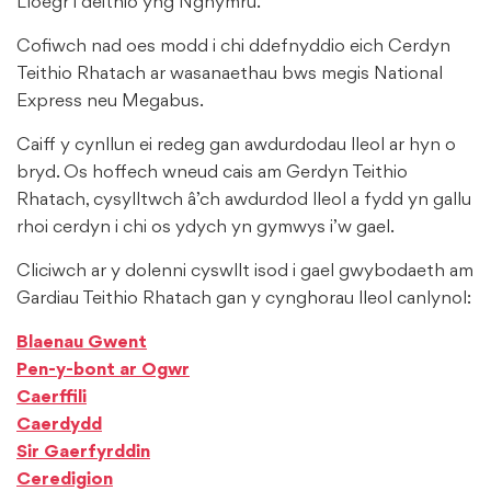
Lloegr i deithio yng Nghymru.
Cofiwch nad oes modd i chi ddefnyddio eich Cerdyn
Teithio Rhatach ar wasanaethau bws megis National
Express neu Megabus.
Caiff y cynllun ei redeg gan awdurdodau lleol ar hyn o
bryd. Os hoffech wneud cais am Gerdyn Teithio
Rhatach, cysylltwch â’ch awdurdod lleol a fydd yn gallu
rhoi cerdyn i chi os ydych yn gymwys i’w gael.
Cliciwch ar y dolenni cyswllt isod i gael gwybodaeth am
Gardiau Teithio Rhatach gan y cynghorau lleol canlynol:
Blaenau Gwent
Pen-y-bont ar Ogwr
Caerffili
Caerdydd
Sir Gaerfyrddin
Ceredigion