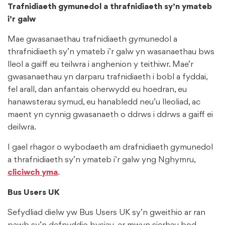
Trafnidiaeth gymunedol a thrafnidiaeth sy’n ymateb
i’r galw
Mae gwasanaethau trafnidiaeth gymunedol a
thrafnidiaeth sy’n ymateb i’r galw yn wasanaethau bws
lleol a gaiff eu teilwra i anghenion y teithiwr. Mae’r
gwasanaethau yn darparu trafnidiaeth i bobl a fyddai,
fel arall, dan anfantais oherwydd eu hoedran, eu
hanawsterau symud, eu hanabledd neu’u lleoliad, ac
maent yn cynnig gwasanaeth o ddrws i ddrws a gaiff ei
deilwra.
I gael rhagor o wybodaeth am drafnidiaeth gymunedol
a thrafnidiaeth sy’n ymateb i’r galw yng Nghymru,
cliciwch yma
.
Bus Users UK
Sefydliad dielw yw Bus Users UK sy’n gweithio ar ran