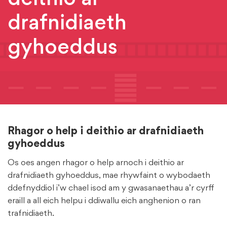
drafnidiaeth
gyhoeddus
Rhagor o help i deithio ar drafnidiaeth
gyhoeddus
Os oes angen rhagor o help arnoch i deithio ar
drafnidiaeth gyhoeddus, mae rhywfaint o wybodaeth
ddefnyddiol i’w chael isod am y gwasanaethau a’r cyrff
eraill a all eich helpu i ddiwallu eich anghenion o ran
trafnidiaeth.