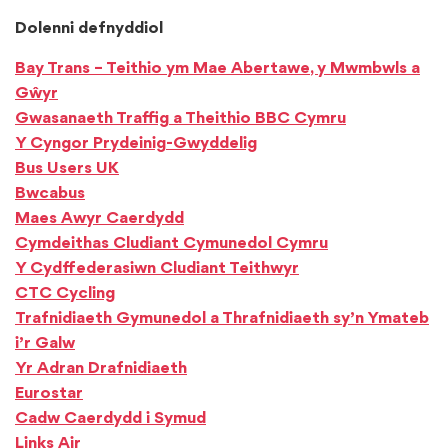
Dolenni defnyddiol
Bay Trans – Teithio ym Mae Abertawe, y Mwmbwls a
Gŵyr
Gwasanaeth Traffig a Theithio BBC Cymru
Y Cyngor Prydeinig-Gwyddelig
Bus Users UK
Bwcabus
Maes Awyr Caerdydd
Cymdeithas Cludiant Cymunedol Cymru
Y Cydffederasiwn Cludiant Teithwyr
CTC Cycling
Trafnidiaeth Gymunedol a Thrafnidiaeth sy’n Ymateb
i’r Galw
Yr Adran Drafnidiaeth
Eurostar
Cadw Caerdydd i Symud
Links Air