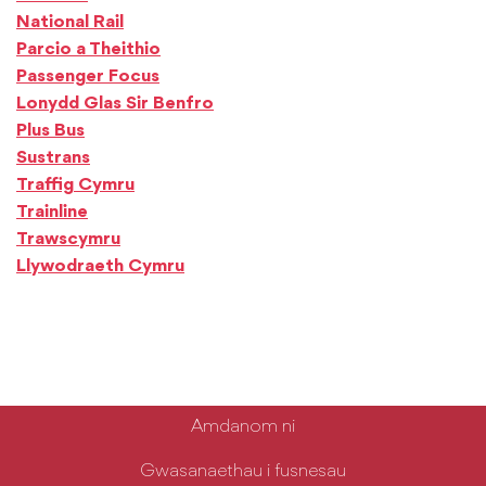
National Rail
Parcio a Theithio
Passenger Focus
Lonydd Glas Sir Benfro
Plus Bus
Sustrans
Traffig Cymru
Trainline
Trawscymru
Llywodraeth Cymru
Amdanom ni
Gwasanaethau i fusnesau