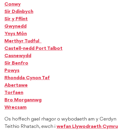
Conwy
Sir Ddinbych
Sir y Fflint
Gwynedd
Ynys Môn
Merthyr Tudful
Castell-nedd Port Talbot
Casnewydd
Sir Benfro
Powys
Rhondda Cynon Taf
Abertawe
Torfaen
Bro Morgannwg
Wrecsam
Os hoffech gael rhagor o wybodaeth am y Cerdyn
Teithio Rhatach, ewch i
wefan Llywodraeth Cymru