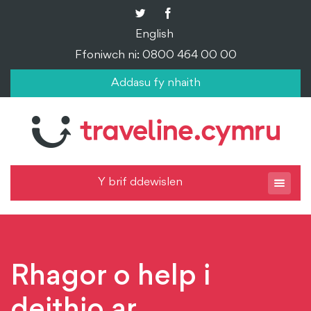
English
Ffoniwch ni: 0800 464 00 00
Addasu fy nhaith
Y brif ddewislen
Rhagor o help i
deithio ar