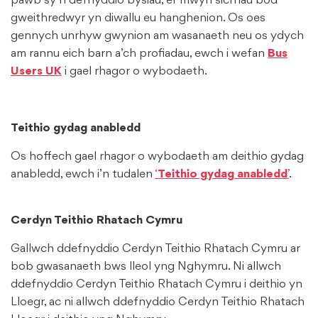
pawb sy’n defnyddio bysiau, er mwyn sicrhau bod
gweithredwyr yn diwallu eu hanghenion. Os oes
gennych unrhyw gwynion am wasanaeth neu os ydych
am rannu eich barn a’ch profiadau, ewch i wefan
Bus
Users UK
i gael rhagor o wybodaeth.
Teithio gydag anabledd
Os hoffech gael rhagor o wybodaeth am deithio gydag
anabledd, ewch i’n tudalen
‘
Teithio gydag anabledd
’
.
Cerdyn Teithio Rhatach Cymru
Gallwch ddefnyddio Cerdyn Teithio Rhatach Cymru ar
bob gwasanaeth bws lleol yng Nghymru. Ni allwch
ddefnyddio Cerdyn Teithio Rhatach Cymru i deithio yn
Lloegr, ac ni allwch ddefnyddio Cerdyn Teithio Rhatach