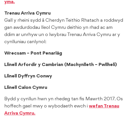
yma.
Trenau Arriva Cymru
Gall y rheini sydd â Cherdyn Teithio Rhatach a roddwyd
gan awdurdodau lleol Cymru deithio yn rhad ac am
ddim ar unrhyw un o lwybrau Trenau Arriva Cymru ar y
cynlluniau canlynol:
Wrecsam – Pont Penarlâg
Llinell Arfordir y Cambrian (Machynlleth – Pwllheli)
Llinell Dyffryn Conwy
Llinell Calon Cymru
Bydd y cynllun hwn yn rhedeg tan fis Mawrth 2017. Os
hoffech gael mwy o wybodaeth ewch i
wefan Trenau
Arriva Cymru.