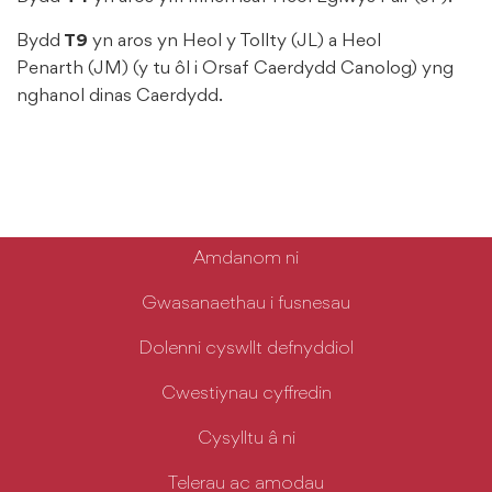
Bydd
T9
yn aros yn Heol y Tollty (JL) a Heol
Penarth (JM) (y tu ôl i Orsaf Caerdydd Canolog) yng
nghanol dinas Caerdydd.
Amdanom ni
Gwasanaethau i fusnesau
Dolenni cyswllt defnyddiol
Cwestiynau cyffredin
Cysylltu â ni
Telerau ac amodau