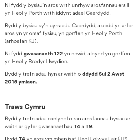
Ni fydd y bysiau’n aros wrth unrhyw arosfannau eraill
yn Heol y Porth wrth iddynt adael Caerdydd.
Bydd y bysiau sy’n cyrraedd Caerdydd, a oedd yn arfer
aros yn yr orsaf fysiau, yn gorffen yn Heol y Porth
(arhosfan KJ).
Ni fydd
gwasanaeth 122
yn newid, a bydd yn gorffen
yn Heol y Brodyr Llwydion.
Bydd y trefniadau hyn ar waith o
ddydd Sul 2 Awst
2015 ymlaen.
Traws Cymru
Bydd y trefniadau canlynol o ran arosfannau bysiau ar
waith ar gyfer gwasanaethau
T4
a
T9
:
Bydd
T4
yn aros ym mhen isaf Heol Eglwys Fair (JP).