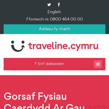
English
Ffoniwch ni: 0800 464 00 00
Addasu fy nhaith
Y brif ddewislen
Gorsaf Fysiau
Caerdydd Ar Gau