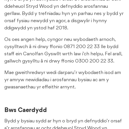
ddeheuol Stryd Wood yn defnyddio arosfannau
gerllaw. Bydd y trefniadau hyn yn parhau nes y bydd yr
orsaf fysiau newydd yn agor, a disgwylir i hynny
ddigwydd yn ystod haf 2018.
Os oes angen help, cyngor neu wybodaeth arnoch,
cysylltwch â ni drwy ffonio 0871 200 22 33 lle bydd
staff ein Canolfan Gyswllt wrth law i’ch helpu. Fel arall,
gallwch gysylltu â ni drwy ffonio 0300 200 22 33.
Mae gweithredwyr wedi darparu’r wybodaeth isod am
yr amryw newidiadau i arosfannau bysiau ac am y
gwasanaethau yr effeithir arnynt.
Bws Caerdydd
Bydd y bysiau sydd ar hyn o bryd yn defnyddio’r orsaf
a’r arosfannau ar ochr ddeheuol Stryd Wood yn