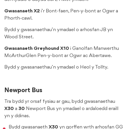
Gwasanaeth X2
i’r Bont-faen, Pen-y-bont ar Ogwr a
Phorth-cawl.
Bydd y gwasanaethau’n ymadael o arhosfan JB yn
Wood Street.
Gwasanaeth Greyhound X10
i Ganolfan Manwerthu
McArthurGlen Pen-y-bont ar Ogwr ac Abertawe.
Bydd y gwasanaethau’n ymadael o Heol y Tollty.
Newport Bus
Tra bydd yr orsaf fysiau ar gau, bydd gwasanaethau
X30
a
30
Newport Bus yn ymadael o ardaloedd eraill
yn y ddinas.
Bydd gwasanaeth
X30
yn gorffen wrth arhosfan GG