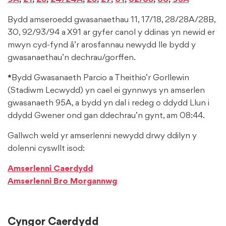
9A
,
21
,
23
,
24/24A
,
25
,
27
,
61
,
62/63
,
66
,
95A
*
Bydd amseroedd gwasanaethau 11, 17/18, 28/28A/28B,
30, 92/93/94 a X91 ar gyfer canol y ddinas yn newid er
mwyn cyd-fynd â’r arosfannau newydd lle bydd y
gwasanaethau’n dechrau/gorffen.
*
Bydd Gwasanaeth Parcio a Theithio’r Gorllewin
(Stadiwm Lecwydd) yn cael ei gynnwys yn amserlen
gwasanaeth 95A, a bydd yn dal i redeg o ddydd Llun i
ddydd Gwener ond gan ddechrau’n gynt, am 08:44.
Gallwch weld yr amserlenni newydd drwy ddilyn y
dolenni cyswllt isod:
Amserlenni Caerdydd
Amserlenni Bro Morgannwg
Cyngor Caerdydd