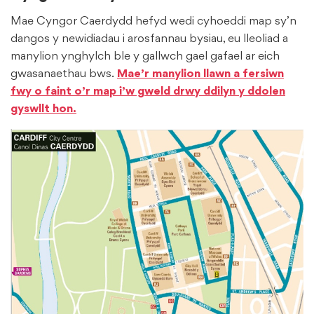
Mae Cyngor Caerdydd hefyd wedi cyhoeddi map sy’n
dangos y newidiadau i arosfannau bysiau, eu lleoliad a
manylion ynghylch ble y gallwch gael gafael ar eich
gwasanaethau bws.
Mae’r manylion llawn a fersiwn
fwy o faint o’r map i’w gweld drwy ddilyn y ddolen
gyswllt hon.