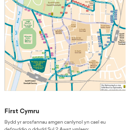
First Cymru
Bydd yr arosfannau amgen canlynol yn cael eu
defnyddio o ddydd Sul 2 Awst ymlaen: