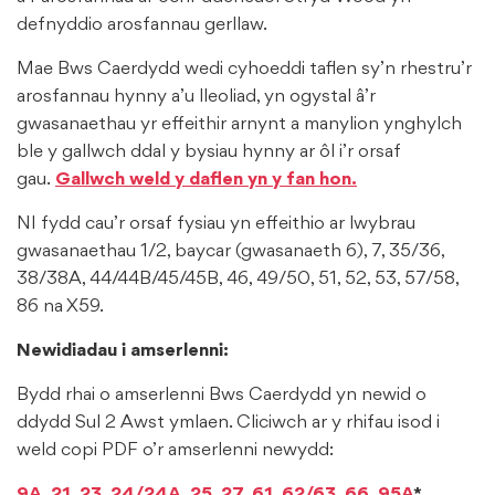
defnyddio arosfannau gerllaw.
Mae Bws Caerdydd wedi cyhoeddi taflen sy’n rhestru’r
arosfannau hynny a’u lleoliad, yn ogystal â’r
gwasanaethau yr effeithir arnynt a manylion ynghylch
ble y gallwch ddal y bysiau hynny ar ôl i’r orsaf
gau.
Gallwch weld y daflen yn y fan hon.
NI fydd cau’r orsaf fysiau yn effeithio ar lwybrau
gwasanaethau 1/2, baycar (gwasanaeth 6), 7, 35/36,
38/38A, 44/44B/45/45B, 46, 49/50, 51, 52, 53, 57/58,
86 na X59.
Newidiadau i amserlenni:
Bydd rhai o amserlenni Bws Caerdydd yn newid o
ddydd Sul 2 Awst ymlaen. Cliciwch ar y rhifau isod i
weld copi PDF o’r amserlenni newydd: