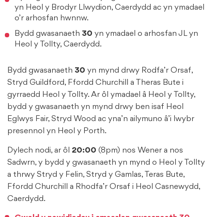
yn Heol y Brodyr Llwydion, Caerdydd ac yn ymadael
o’r arhosfan hwnnw.
Bydd gwasanaeth
30
yn ymadael o arhosfan JL yn
Heol y Tollty, Caerdydd.
Bydd gwasanaeth
30
yn mynd drwy Rodfa’r Orsaf,
Stryd Guildford, Ffordd Churchill a Theras Bute i
gyrraedd Heol y Tollty. Ar ôl ymadael â Heol y Tollty,
bydd y gwasanaeth yn mynd drwy ben isaf Heol
Eglwys Fair, Stryd Wood ac yna’n ailymuno â’i lwybr
presennol yn Heol y Porth.
Dylech nodi, ar ôl
20:00
(8pm) nos Wener a nos
Sadwrn, y bydd y gwasanaeth yn mynd o Heol y Tollty
a thrwy Stryd y Felin, Stryd y Gamlas, Teras Bute,
Ffordd Churchill a Rhodfa’r Orsaf i Heol Casnewydd,
Caerdydd.