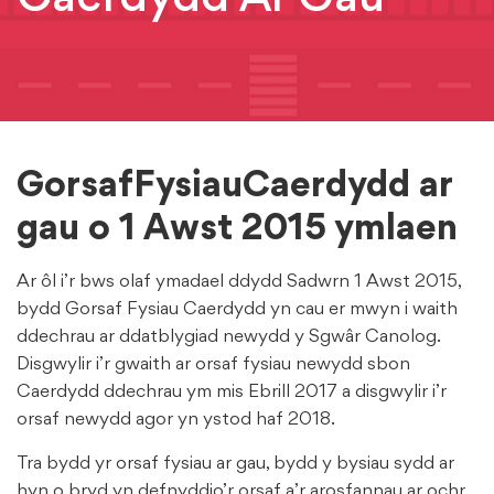
GorsafFysiauCaerdydd ar
gau o 1 Awst 2015 ymlaen
Ar ôl i’r bws olaf ymadael ddydd Sadwrn 1 Awst 2015,
bydd Gorsaf Fysiau Caerdydd yn cau er mwyn i waith
ddechrau ar ddatblygiad newydd y Sgwâr Canolog.
Disgwylir i’r gwaith ar orsaf fysiau newydd sbon
Caerdydd ddechrau ym mis Ebrill 2017 a disgwylir i’r
orsaf newydd agor yn ystod haf 2018.
Tra bydd yr orsaf fysiau ar gau, bydd y bysiau sydd ar
hyn o bryd yn defnyddio’r orsaf a’r arosfannau ar ochr