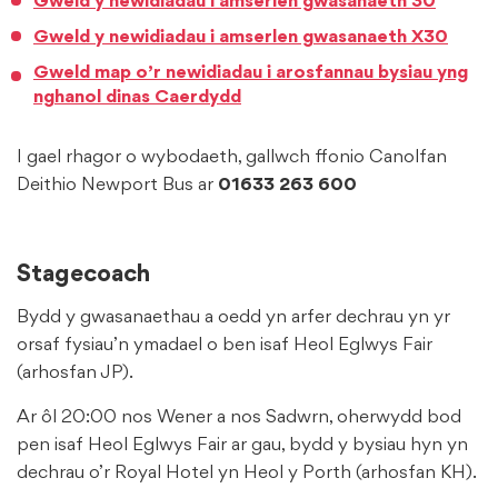
Gweld y newidiadau i amserlen gwasanaeth 30
Gweld y newidiadau i amserlen gwasanaeth X30
Gweld map o’r newidiadau i arosfannau bysiau yng
nghanol dinas Caerdydd
I gael rhagor o wybodaeth, gallwch ffonio Canolfan
Deithio Newport Bus ar
01633 263 600
Stagecoach
Bydd y gwasanaethau a oedd yn arfer dechrau yn yr
orsaf fysiau’n ymadael o ben isaf Heol Eglwys Fair
(arhosfan JP).
Ar ôl 20:00 nos Wener a nos Sadwrn, oherwydd bod
pen isaf Heol Eglwys Fair ar gau, bydd y bysiau hyn yn
dechrau o’r Royal Hotel yn Heol y Porth (arhosfan KH).